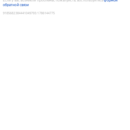
Если у вас возникли проблемы, пожалуйста, воспользуйтесь
формой
обратной связи
9185682384441049793
:
1786144775