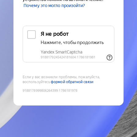
Почему это могло произойти?
Если у вас возникли проблемы, пожалуйста,
воспользуйтесь
формой обратной связи
9188178999806264399
:
1786181978