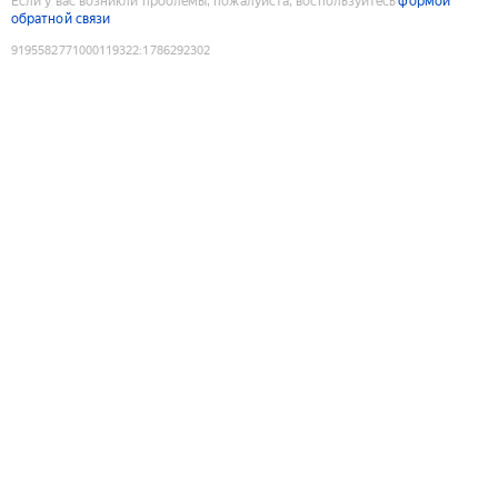
Если у вас возникли проблемы, пожалуйста, воспользуйтесь
формой
обратной связи
9195582771000119322
:
1786292302