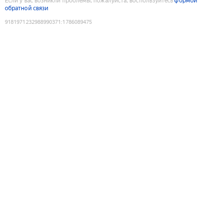
Если у вас возникли проблемы, пожалуйста, воспользуйтесь
формой
обратной связи
9181971232988990371
:
1786089475