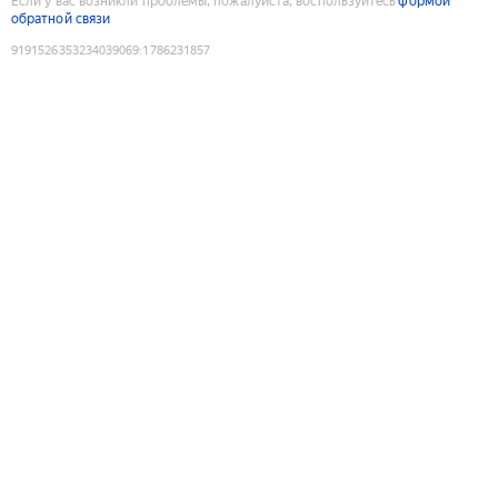
Если у вас возникли проблемы, пожалуйста, воспользуйтесь
формой
обратной связи
9191526353234039069
:
1786231857