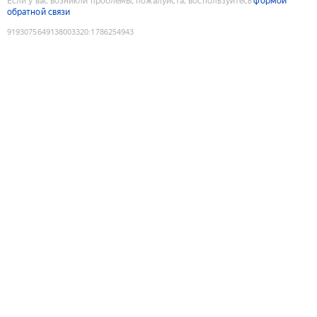
Если у вас возникли проблемы, пожалуйста, воспользуйтесь
формой
обратной связи
9193075649138003320
:
1786254943