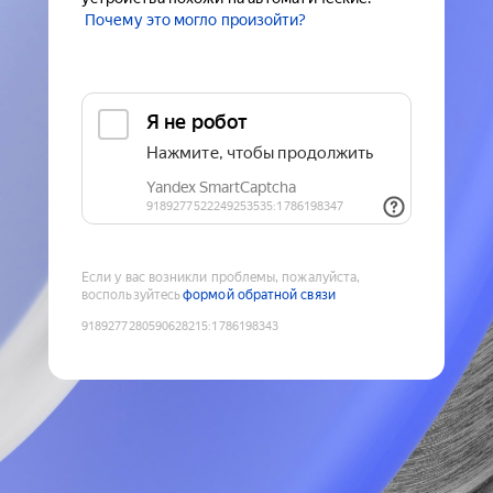
Почему это могло произойти?
Если у вас возникли проблемы, пожалуйста,
воспользуйтесь
формой обратной связи
9189277280590628215
:
1786198343