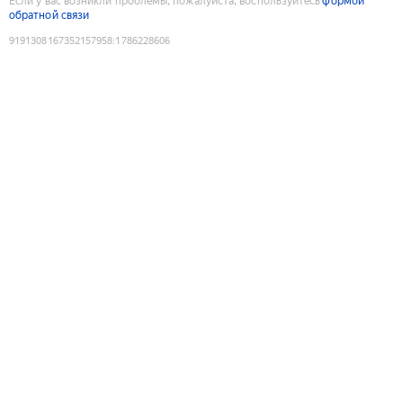
Если у вас возникли проблемы, пожалуйста, воспользуйтесь
формой
обратной связи
9191308167352157958
:
1786228606