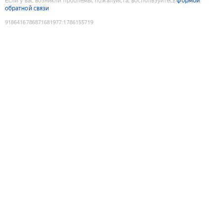
Если у вас возникли проблемы, пожалуйста, воспользуйтесь
формой
обратной связи
9186416786871681977
:
1786155719