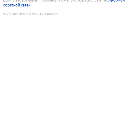
Если у вас возникли проблемы, пожалуйста, воспользуйтесь
формой
обратной связи
9178948918928087436
:
1786044439