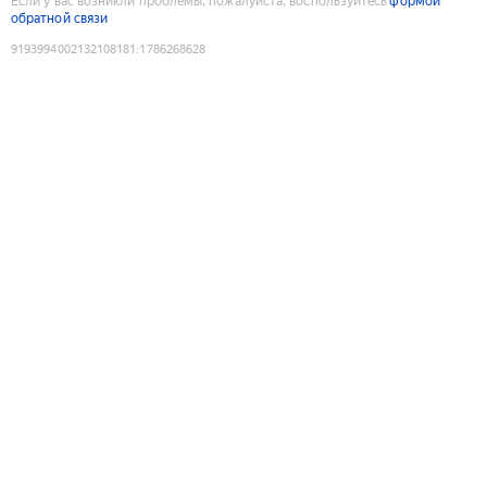
Если у вас возникли проблемы, пожалуйста, воспользуйтесь
формой
обратной связи
9193994002132108181
:
1786268628