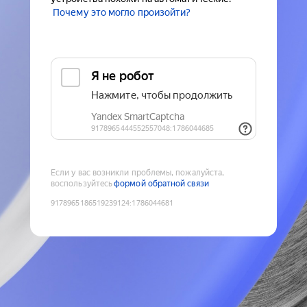
Почему это могло произойти?
Если у вас возникли проблемы, пожалуйста,
воспользуйтесь
формой обратной связи
9178965186519239124
:
1786044681