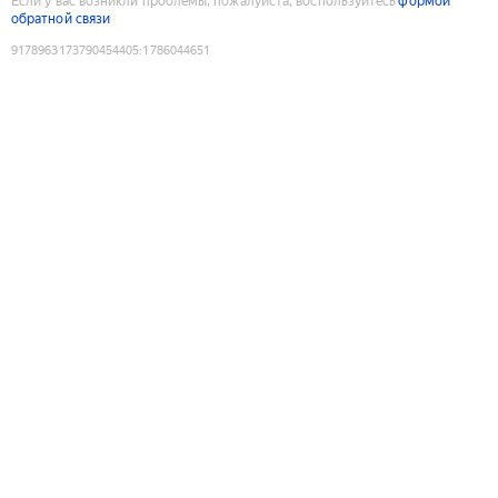
Если у вас возникли проблемы, пожалуйста, воспользуйтесь
формой
обратной связи
9178963173790454405
:
1786044651