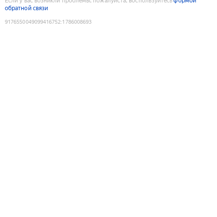
Если у вас возникли проблемы, пожалуйста, воспользуйтесь
формой
обратной связи
9176550049099416752
:
1786008693