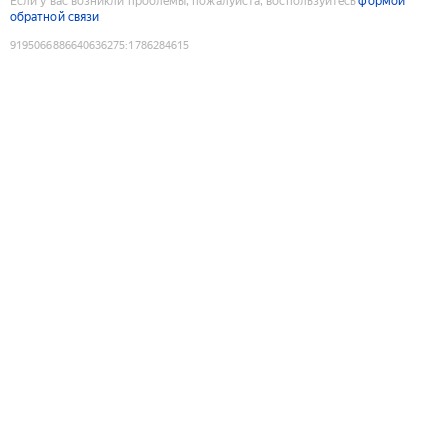
Если у вас возникли проблемы, пожалуйста, воспользуйтесь
формой
обратной связи
9195066886640636275
:
1786284615