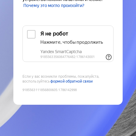
Почему это могло произойти?
Если у вас возникли проблемы, пожалуйста,
воспользуйтесь
формой обратной связи
9185563111856800605
:
1786142998