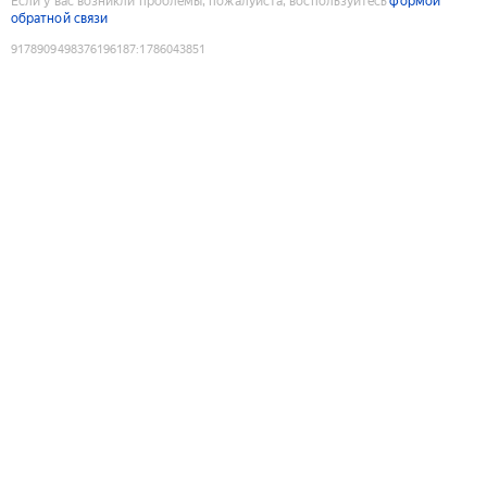
Если у вас возникли проблемы, пожалуйста, воспользуйтесь
формой
обратной связи
9178909498376196187
:
1786043851