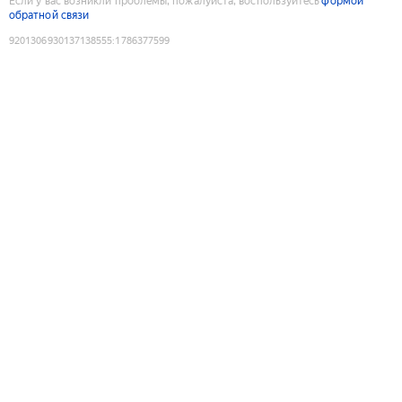
Если у вас возникли проблемы, пожалуйста, воспользуйтесь
формой
обратной связи
9201306930137138555
:
1786377599