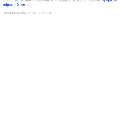
Если у вас возникли проблемы, пожалуйста, воспользуйтесь
формой
обратной связи
9184414182134252976
:
1786125878