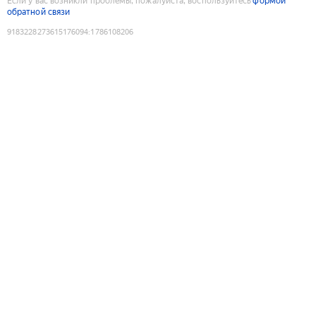
Если у вас возникли проблемы, пожалуйста, воспользуйтесь
формой
обратной связи
9183228273615176094
:
1786108206