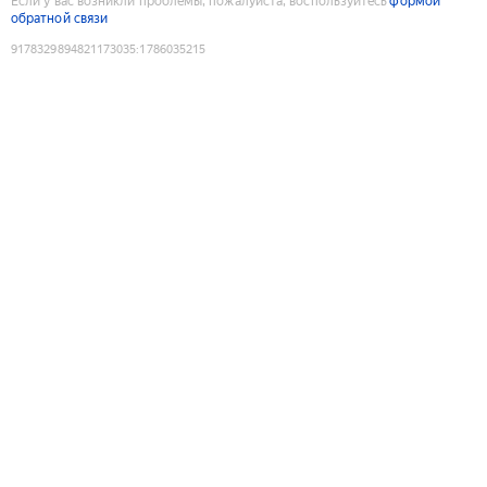
Если у вас возникли проблемы, пожалуйста, воспользуйтесь
формой
обратной связи
9178329894821173035
:
1786035215