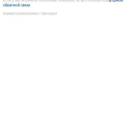
Если у вас возникли проблемы, пожалуйста, воспользуйтесь
формой
обратной связи
9186907534934933943
:
1786163031