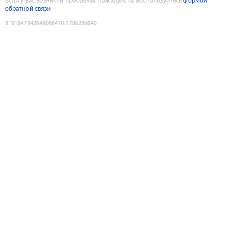
Если у вас возникли проблемы, пожалуйста, воспользуйтесь
формой
обратной связи
9191847342648068470
:
1786236640