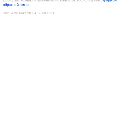
Если у вас возникли проблемы, пожалуйста, воспользуйтесь
формой
обратной связи
9181347074449998304
:
1786080174