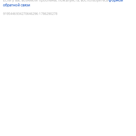
Если у вас возникли проблемы, пожалуйста, воспользуйтесь
формой
обратной связи
9195446934270646296
:
1786290278