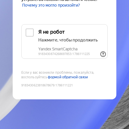
Почему это могло произойти?
Если у вас возникли проблемы, пожалуйста,
воспользуйтесь
формой обратной связи
9183430623818678679
:
1786111221