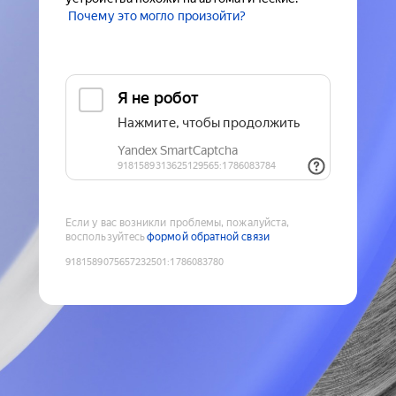
Почему это могло произойти?
Если у вас возникли проблемы, пожалуйста,
воспользуйтесь
формой обратной связи
9181589075657232501
:
1786083780