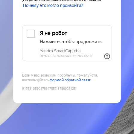
Почему это могло произойти?
Если у вас возникли проблемы, пожалуйста,
воспользуйтесь
формой обратной связи
9176310590378347057
:
1786005125