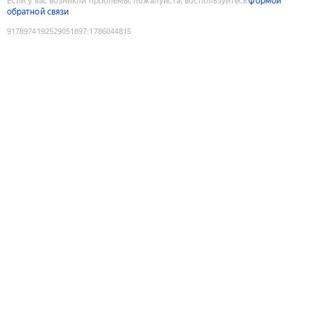
Если у вас возникли проблемы, пожалуйста, воспользуйтесь
формой
обратной связи
9178974192529051897
:
1786044815