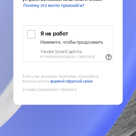
Почему это могло произойти?
Если у вас возникли проблемы, пожалуйста,
воспользуйтесь
формой обратной связи
9179588723026303305
:
1786053973