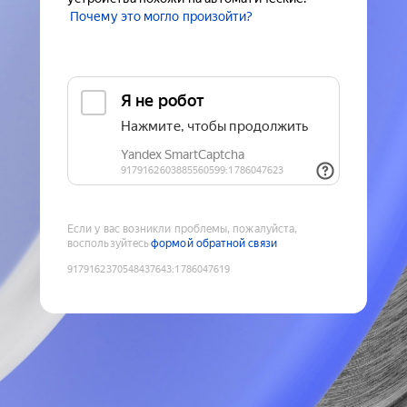
Почему это могло произойти?
Если у вас возникли проблемы, пожалуйста,
воспользуйтесь
формой обратной связи
9179162370548437643
:
1786047619