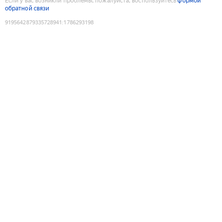
Если у вас возникли проблемы, пожалуйста, воспользуйтесь
формой
обратной связи
9195642879335728941
:
1786293198