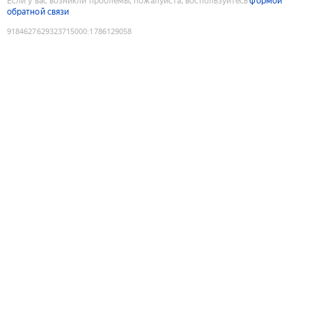
Если у вас возникли проблемы, пожалуйста, воспользуйтесь
формой
обратной связи
9184627629323715000
:
1786129058