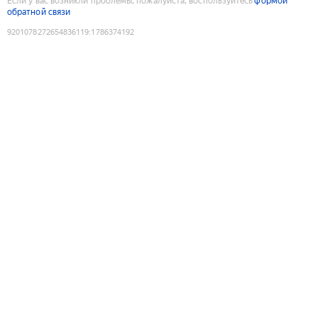
Если у вас возникли проблемы, пожалуйста, воспользуйтесь
формой
обратной связи
9201078272654836119
:
1786374192