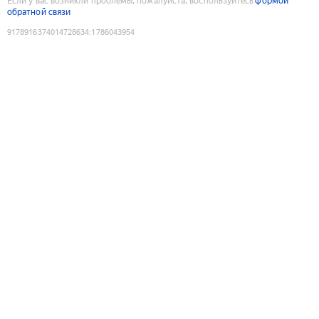
Если у вас возникли проблемы, пожалуйста, воспользуйтесь
формой
обратной связи
9178916374014728634
:
1786043954