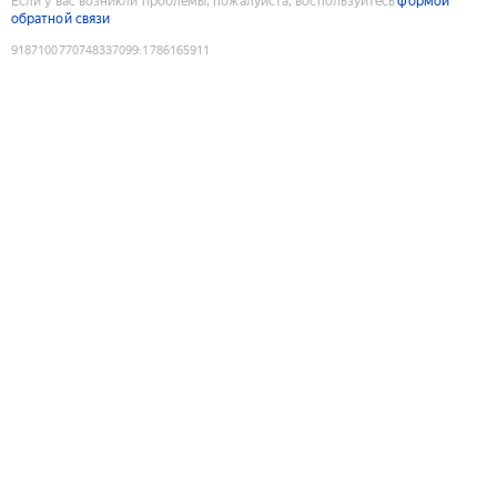
Если у вас возникли проблемы, пожалуйста, воспользуйтесь
формой
обратной связи
9187100770748337099
:
1786165911