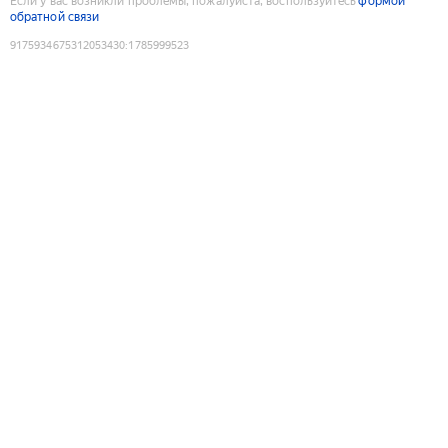
Если у вас возникли проблемы, пожалуйста, воспользуйтесь
формой
обратной связи
9175934675312053430
:
1785999523