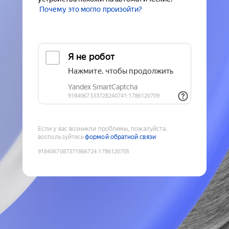
Почему это могло произойти?
Если у вас возникли проблемы, пожалуйста,
воспользуйтесь
формой обратной связи
9184067087371866724
:
1786120705