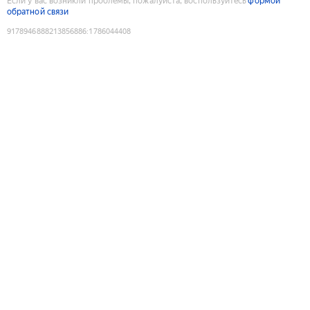
Если у вас возникли проблемы, пожалуйста, воспользуйтесь
формой
обратной связи
9178946888213856886
:
1786044408