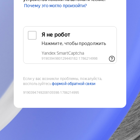
Почему это могло произойти?
Если у вас возникли проблемы, пожалуйста,
воспользуйтесь
формой обратной связи
9190394749208105598
:
1786214995