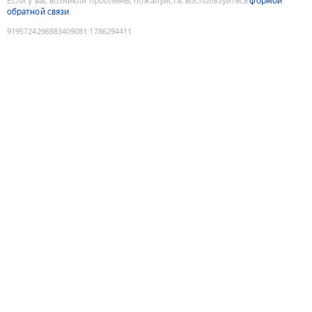
Если у вас возникли проблемы, пожалуйста, воспользуйтесь
формой
обратной связи
9195724296883409081
:
1786294411