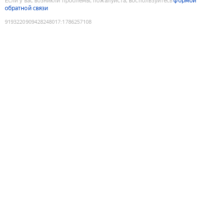
Если у вас возникли проблемы, пожалуйста, воспользуйтесь
формой
обратной связи
9193220909428248017
:
1786257108