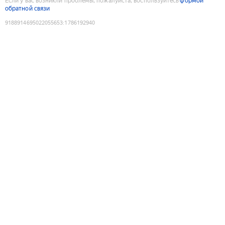
Если у вас возникли проблемы, пожалуйста, воспользуйтесь
формой
обратной связи
9188914695022055653
:
1786192940