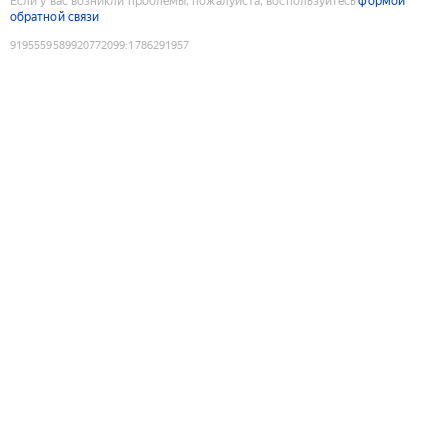
Если у вас возникли проблемы, пожалуйста, воспользуйтесь
формой
обратной связи
9195559589920772099
:
1786291957