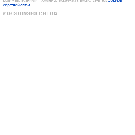
Если у вас возникли проблемы, пожалуйста, воспользуйтесь
формой
обратной связи
9183919886159055038
:
1786118512