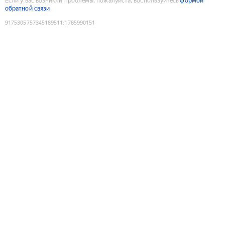
Если у вас возникли проблемы, пожалуйста, воспользуйтесь
формой
обратной связи
9175305757345189511
:
1785990151