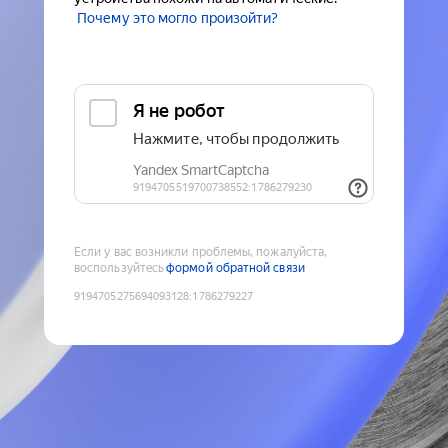
Почему это могло произойти?
Если у вас возникли проблемы, пожалуйста,
воспользуйтесь
формой обратной связи
9194705275694093128
:
1786279227