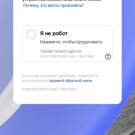
Почему это могло произойти?
Если у вас возникли проблемы, пожалуйста,
воспользуйтесь
формой обратной связи
9180728619090707856
:
1786070958