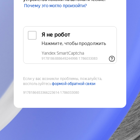
Почему это могло произойти?
Если у вас возникли проблемы, пожалуйста,
воспользуйтесь
формой обратной связи
9178186653366223614
:
1786033080