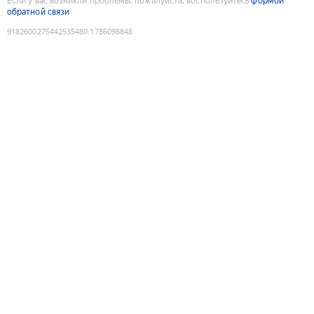
Если у вас возникли проблемы, пожалуйста, воспользуйтесь
формой
обратной связи
9182600275442535480
:
1786098848